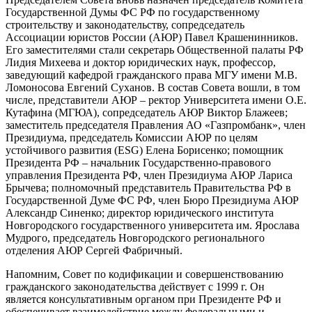
Государственной Думы ФС РФ по государственному
строительству и законодательству, сопредседатель
Ассоциации юристов России (АЮР) Павел Крашенинников.
Его заместителями стали секретарь Общественной палаты РФ
Лидия Михеева и доктор юридических наук, профессор,
заведующий кафедрой гражданского права МГУ имени М.В.
Ломоносова Евгений Суханов. В состав Совета вошли, в том
числе, представители АЮР – ректор Университета имени О.Е.
Кутафина (МГЮА), сопредседатель АЮР Виктор Блажеев;
заместитель председателя Правления АО «Газпромбанк», член
Президиума, председатель Комиссии АЮР по целям
устойчивого развития (ESG) Елена Борисенко; помощник
Президента РФ – начальник Государственно-правового
управления Президента РФ, член Президиума АЮР Лариса
Брычева; полномочный представитель Правительства РФ в
Государственной Думе ФС РФ, член Бюро Президиума АЮР
Александр Синенко; директор юридического института
Новгородского государственного университета им. Ярослава
Мудрого, председатель Новгородского регионального
отделения АЮР Сергей Фабричный.
Напомним, Совет по кодификации и совершенствованию
гражданского законодательства действует с 1999 г. Он
является консультативным органом при Президенте РФ и
обеспечивает взаимодействие между федеральными и