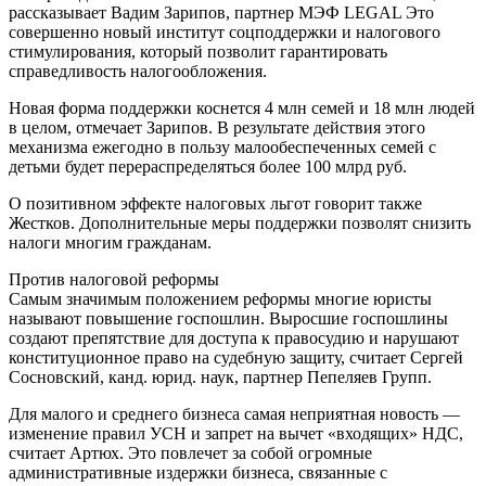
рассказывает Вадим Зарипов, партнер МЭФ LEGAL Это
совершенно новый институт соцподдержки и налогового
стимулирования, который позволит гарантировать
справедливость налогообложения.
Новая форма поддержки коснется 4 млн семей и 18 млн людей
в целом, отмечает Зарипов. В результате действия этого
механизма ежегодно в пользу малообеспеченных семей с
детьми будет перераспределяться более 100 млрд руб.
О позитивном эффекте налоговых льгот говорит также
Жестков. Дополнительные меры поддержки позволят снизить
налоги многим гражданам.
Против налоговой реформы
Самым значимым положением реформы многие юристы
называют повышение госпошлин. Выросшие госпошлины
создают препятствие для доступа к правосудию и нарушают
конституционное право на судебную защиту, считает Сергей
Сосновский, канд. юрид. наук, партнер Пепеляев Групп.
Для малого и среднего бизнеса самая неприятная новость —
изменение правил УСН и запрет на вычет «входящих» НДС,
считает Артюх. Это повлечет за собой огромные
административные издержки бизнеса, связанные с