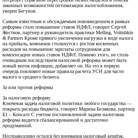
законных возможностей оптимизации налогообложения,
уверен Бегунов.
Самым известным и обсуждаемым нововведением в рамках
реформы стало повышение ставок НДФЛ, говорит Сергей
Жестков, партнер и руководитель практики Melling, Voitishkin
& Partners Кроме прямого увеличения нагрузки в виде налога
на прибыль, компании столкнутся с ростом косвенных
расходов на повышение зарплаты сотрудников для
компенсации новых ставок НДФЛ. Помимо этого, не столь
очевидным последствием налоговой реформы может быть
новый виток инфляции, добавляет он. На это в первую
очередь повлияют новые правила расчета УСН для части
малого и среднего бизнеса.
За или против реформы
За налоговую реформу
Ключевая задача налоговой политики любого государства —
покрыть расходы бюджета, говорит Марина Белякова, партнер
Б1 – Консалт С учетом постановленной задачи налоговая
реформа видится сбалансированной и достаточно
продуманной.
Несправедливо остался без внимания налоговый кешбэк,