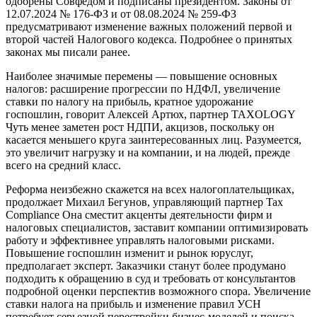
одобрены Совфедом и подписаны президентом. Законы от
12.07.2024 № 176-ФЗ и от 08.08.2024 № 259-ФЗ
предусматривают изменение важных положений первой и
второй частей Налогового кодекса. Подробнее о принятых
законах мы писали ранее.
Наиболее значимые перемены — повышение основных
налогов: расширение прогрессии по НДФЛ, увеличение
ставки по налогу на прибыль, кратное удорожание
госпошлин, говорит Алексей Артюх, партнер TAXOLOGY
Чуть менее заметен рост НДПИ, акцизов, поскольку он
касается меньшего круга заинтересованных лиц. Разумеется,
это увеличит нагрузку и на компании, и на людей, прежде
всего на средний класс.
Реформа неизбежно скажется на всех налогоплательщиках,
продолжает Михаил Бегунов, управляющий партнер Tax
Compliance Она сместит акценты деятельности фирм и
налоговых специалистов, заставит компании оптимизировать
работу и эффективнее управлять налоговыми рисками.
Повышение госпошлин изменит и рынок юруслуг,
предполагает эксперт. Заказчики станут более продумано
подходить к обращению в суд и требовать от консультантов
подробной оценки перспектив возможного спора. Увеличение
ставки налога на прибыль и изменение правил УСН
потребует серьезной перестройки бизнес-моделей и поиска