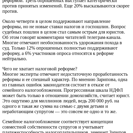
реформой. Треть опрошенных выступает категорически
против принятых изменений. Еще 20% высказываются скорее
против.
Около четверти в целом поддерживают направление
реформы, но не новые ставки налогов и госпошлин. Вопрос
судебных пошлин в целом стал самым острым для юристов.
Об этом говорят комментарии читателей телеграм-канала.
Многие отмечают необоснованность удорожания похода в
суд. Только 12% опрошенных полностью поддерживают
реформу, а 6% участников опроса относятся к реформе
нейтрально.
Чего не хватает налоговой реформе?
Многие эксперты отмечают недостаточную проработанность
реформы и ее спешный характер. По мнению Зарипова, одна
из главных ошибок законодателя состоит в отказе от
семейного налогообложения. Прогрессивная шкала НДФЛ
может быть только в отношении домохозяйств, считает юрист.
Это ощутимо для миллионов людей, ведь 200 000 руб. на
одного и такая же сумма на семью с двумя детьми и
неработающим супругом — это совсем не одно и то же.
Семейное налогообложение соответствует концепции
совместной собственности супругов и учитывает
платежеспособность налогоплательщиков, замечает Зарипов.