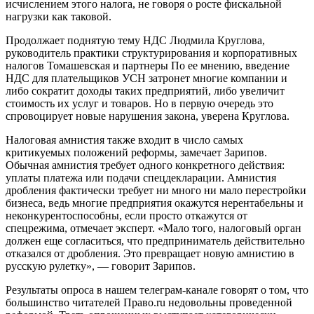
исчислением этого налога, не говоря о росте фискальной
нагрузки как таковой.
Продолжает поднятую тему НДС Людмила Круглова,
руководитель практики структурирования и корпоративных
налогов Томашевская и партнеры По ее мнению, введение
НДС для плательщиков УСН затронет многие компании и
либо сократит доходы таких предприятий, либо увеличит
стоимость их услуг и товаров. Но в первую очередь это
спровоцирует новые нарушения закона, уверена Круглова.
Налоговая амнистия также входит в число самых
критикуемых положений реформы, замечает Зарипов.
Обычная амнистия требует одного конкретного действия:
уплаты платежа или подачи спецдекларации. Амнистия
дробления фактически требует ни много ни мало перестройки
бизнеса, ведь многие предприятия окажутся нерентабельны и
неконкурентоспособны, если просто откажутся от
спецрежима, отмечает эксперт. «Мало того, налоговый орган
должен еще согласиться, что предприниматель действительно
отказался от дробления. Это превращает новую амнистию в
русскую рулетку», — говорит Зарипов.
Результаты опроса в нашем телеграм-канале говорят о том, что
большинство читателей Право.ru недовольны проведенной