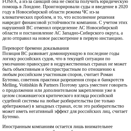
FOSFA, а из-за санкций она не смогла получить юридическую
помощь в Лондоне. Проигнорировали суды и введение в 2020
году в Новосибирской области режима ЧС из-за
климатических проблем, и то, что исполнение решения
навредит финансовой устойчивости компании. С учетом этих
нарушений ВС отменил определение АС Новосибирской
области и постановление АС Западно-Сибирского округа, а
дело отправил на новое рассмотрение в первую инстанцию.
Переворот бремени доказывания
Позиция ВС развивает доминирующую в последние годы
логику российских судов, что в текущей ситуации по
умолчанию правосудие в недружественных странах не может
быть объективным и беспристрастным по отношению к
любым российским участникам споров, считает Роман
Бутенко, советник практики разрешения спора и банкротств
Melling, Voitishkin & Partners Поэтому здесь уместнее говорить
о продолжении или дополнительном закреплении уже в
целом сложившегося критического взгляда российской
судебной системы на любые разбирательства (не только
арбитражные) в западных странах, если это разбирательство
может иметь негативный эффект для российских лиц, считает
Бутенко.
Иностранным компаниям остается лишь внимательнее