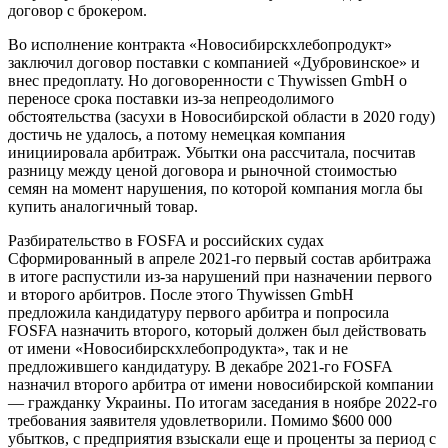
договор с брокером.
Во исполнение контракта «Новосибирскхлебопродукт»
заключил договор поставки с компанией «Дубровинское» и
внес предоплату. Но договоренности с Thywissen GmbH о
переносе срока поставки из-за непреодолимого
обстоятельства (засухи в Новосибирской области в 2020 году)
достичь не удалось, а потому немецкая компания
инициировала арбитраж. Убытки она рассчитала, посчитав
разницу между ценой договора и рыночной стоимостью
семян на момент нарушения, по которой компания могла бы
купить аналогичный товар.
Разбирательство в FOSFA и российских судах
Сформированный в апреле 2021-го первый состав арбитража
в итоге распустили из-за нарушений при назначении первого
и второго арбитров. После этого Thywissen GmbH
предложила кандидатуру первого арбитра и попросила
FOSFA назначить второго, который должен был действовать
от имени «Новосибирскхлебопродукта», так и не
предложившего кандидатуру. В декабре 2021-го FOSFA
назначил второго арбитра от имени новосибирской компании
— гражданку Украины. По итогам заседания в ноябре 2022-го
требования заявителя удовлетворили. Помимо $600 000
убытков, с предприятия взыскали еще и проценты за период с