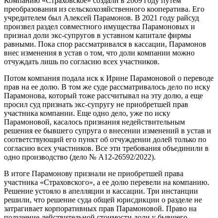
Компанию «Страховское» создали в 2009 году путем
преобразования из сельскохозяйственного кооператива. Его
учредителем был Алексей Парамонов. В 2021 году райсуд
произвел раздел совместного имущества Парамоновых и
признал доли экс-супругов в уставном капитале фирмы
равными. Пока спор рассматривался в кассации, Парамонов
внес изменения в устав о том, что доли компании можно
отчуждать лишь по согласию всех участников.
Потом компания подала иск к Ирине Парамоновой о переводе
прав на ее долю. В том же суде рассматривалось дело по иску
Парамонова, который тоже рассчитывал на эту долю, а еще
просил суд признать экс-супругу не приобретшей прав
участника компании. Еще одно дело, уже по иску
Парамоновой, касалось признания недействительным
решения ее бывшего супруга о внесении изменений в устав и
соответствующий его пункт об отчуждении долей только по
согласию всех участников. Все эти требования объединили в
одно производство (дело № А12-26592/2022).
В итоге Парамонову признали не приобретшей права
участника «Страховского», а ее долю перевели на компанию.
Решение устояло в апелляции и кассации. Три инстанции
решили, что решение суда общей юрисдикции о разделе не
затрагивает корпоративных прав Парамоновой. Право на
получение действительной стоимости доли у бывшего