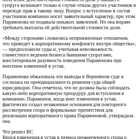
супруга возникает только в случае отказа других участников в
переходе прав к такому лицу. Вопрос о вступлении в состав
участников компании носит заявительный характер, при этом
Парамонова не подавала никаких заявлений. Но она вправе
требовать выплаты ей действительной стоимости доли.
«Между сторонами сложились неприязненные отношения,
что приведет к корпоративному конфликту внутри общества»,
— предположили суды и, учитывая невозможность
совместного ведения бизнеса бывшими супругами,
констатировали разумность поведения Парамонова при
внесении изменений в устав.
Парамонова обжаловала эти выводы в Верховном суде и
сослалась на преюдициальность решения суда общей
юрисдикции. Она отметила, что не должна была соблюдать
какую-либо корпоративную процедуру для вступления в
компанию. Парамонов, когда внес изменения в устав,
фактически создал незаконные основания для повторного
рассмотрения спора и формальные препятствия для
реализации корпоративного права Парамоновой, утверждала
она.
Что решил ВС
Внося изменения в устав в период неоконченного спора о