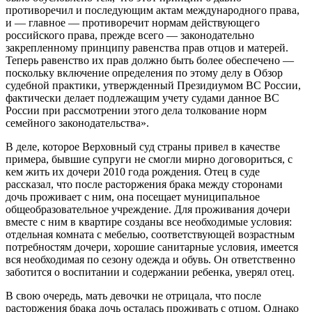
противоречил и последующим актам международного права,
и — главное — противоречит нормам действующего
российского права, прежде всего — законодательно
закрепленному принципу равенства прав отцов и матерей.
Теперь равенство их прав должно быть более обеспечено —
поскольку включение определения по этому делу в Обзор
судебной практики, утвержденный Президиумом ВС России,
фактически делает подлежащим учету судами данное ВС
России при рассмотрении этого дела толкование норм
семейного законодательства».
В деле, которое Верховный суд страны привел в качестве
примера, бывшие супруги не смогли мирно договориться, с
кем жить их дочери 2010 года рождения. Отец в суде
рассказал, что после расторжения брака между сторонами
дочь проживает с ним, она посещает муниципальное
общеобразовательное учреждение. Для проживания дочери
вместе с ним в квартире созданы все необходимые условия:
отдельная комната с мебелью, соответствующей возрастным
потребностям дочери, хорошие санитарные условия, имеется
вся необходимая по сезону одежда и обувь. Он ответственно
заботится о воспитании и содержании ребенка, уверял отец.
В свою очередь, мать девочки не отрицала, что после
расторжения брака дочь осталась проживать с отцом. Однако