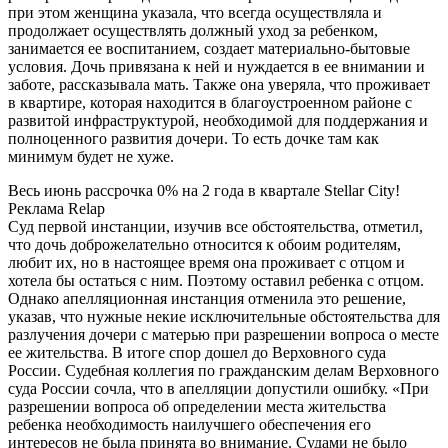
при этом женщина указала, что всегда осуществляла и
продолжает осуществлять должный уход за ребенком,
занимается ее воспитанием, создает материально-бытовые
условия. Дочь привязана к ней и нуждается в ее внимании и
заботе, рассказывала мать. Также она уверяла, что проживает
в квартире, которая находится в благоустроенном районе с
развитой инфраструктурой, необходимой для поддержания и
полноценного развития дочери. То есть дочке там как
минимум будет не хуже.
Весь июнь рассрочка 0% на 2 года в квартале Stellar City!
Реклама Relap
Суд первой инстанции, изучив все обстоятельства, отметил,
что дочь доброжелательно относится к обоим родителям,
любит их, но в настоящее время она проживает с отцом и
хотела бы остаться с ним. Поэтому оставил ребенка с отцом.
Однако апелляционная инстанция отменила это решение,
указав, что нужные некие исключительные обстоятельства для
разлучения дочери с матерью при разрешении вопроса о месте
ее жительства. В итоге спор дошел до Верховного суда
России. Судебная коллегия по гражданским делам Верховного
суда России сочла, что в апелляции допустили ошибку. «При
разрешении вопроса об определении места жительства
ребенка необходимость наилучшего обеспечения его
интересов не была принята во внимание. Судами не было