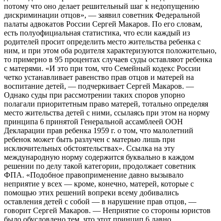
потому что оно делает решительный шаг к недопущению
дискриминации отцов», — заявил советник Федеральной
палаты адвокатов России Сергей Макаров. По его словам,
есть полуофициальная статистика, что если каждый из
родителей просит определить место жительства ребенка с
ним, и при этом оба родителя характеризуются положительно,
то примерно в 95 процентах случаев суды оставляют ребенка
с матерями. «И это при том, что Семейный кодекс России
четко устанавливает равенство прав отцов и матерей на
воспитание детей, — подчеркивает Сергей Макаров. —
Однако суды при рассмотрении таких споров упорно
полагали приоритетным право матерей, тотально определяя
место жительства детей с ними, ссылаясь при этом на норму
принципа 6 принятой Генеральной ассамблеей ООН
Декларации прав ребенка 1959 г. о том, что малолетний
ребенок может быть разлучен с матерью лишь при
исключительных обстоятельствах». Ссылка на эту
международную норму содержится буквально в каждом
решении по делу такой категории, продолжает советник
ФПА. «Подобное правоприменение давно вызывало
неприятие у всех — кроме, конечно, матерей, которые с
помощью этих решений вопреки всему добивались
оставления детей с собой — в нарушение прав отцов, —
говорит Сергей Макаров. — Неприятие со стороны юристов
было обусловлено тем, что этот принцип 6 давно