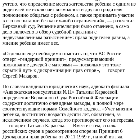
учтено, что определение места жительства ребенка с одним из
родителей не исключает возможности другого родителя
полноценно общаться с ребенком, а также принимать участие
в его воспитании без каких-либо ограничений», — разъяснил
Верховный суд. Решение апелляции было отменено, а само
дело включено в обзор судебной практики с
недвусмысленным разъяснением: права родителей равны, а
мнение ребенка имеет вес.
«Отдельно еще необходимо отметить то, что ВС России
отверг «гендерный принцип», предусматривающий
проживание дочерей с матерями — поскольку это тоже
скрытый путь к дискриминации прав отцов», — говорит
Сергей Макаров.
По словам кандидата юридических наук, адвоката филиала
«Адвокатская консультация №11» Татьяны Карасёвой,
определение Верховного Суда Российской Федерации
содержит достаточно очевидные выводы, в полной мере
соответствующие нормам Семейного кодекса. «Учет мнения
ребенка, достигшего возраста десяти лет, обязателен, за
исключением случаев, когда это противоречит его интересам,
— говорит Татьяна Карасёва. — Вместе с тем, ссылка
российских судов в рассмотренном споре на Принцип 6
Декларации прав ребенка от 20.11.1959 г., на мой взгляд,