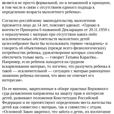
является не просто формальной, но и незаконной в принципе,
в том числе в связи с отсутствием единого подхода к
определению возраста малолетнего ребенка».
Согласно российскому законодательству, малолетним
признается лицо до 14 лет, поясняет адвокат. «Однако в
контексте Принципа 6 названной Декларации от 20.11.1959 г.
о неразлучении с матерью при отсутствии каких-либо
исключительных обстоятельств малолетних детей
целесообразнее было бы использовать термин «младенец» и
говорить об объективных (прежде всего физиологических)
потребностях ребенка, удовлетворение которых способна
обеспечить только мать, — говорит Татьяна Карасёва.-
Например, если ребенок находится на грудном
вскармливании матерью, то логично, что разлучить ребенка в
такой — исключительной — ситуации с матерью равноценно
лишению ребенка питания, что явно не отвечает его
интересам».
По ее мнению, закрепленные в обзоре практики Верховного
суда разъяснения направлены на защиту прав и интересов
детей, развивают положения Конституции Российской
Федерации и не препятствуют определению места жительства
детей как совместно с матерью, так и совместно с отцом.
«Основной Закон закрепил, что забота о детях, их воспитание